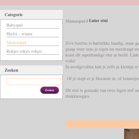
Categorie
Luier etui
Mamaspul
/
Babyspul
Herfst - winter
Mamaspul
Zo'n luiertas is hartstikke handig, maar g
graag weer eens je eigen tas meedraagt en
Rokjes rokjes rokjes
komt dit superhandige etui in beeld. Links
voila!
In noodgevallen kun je zelfs je kleintje e
Zoeken
Of je stopt er je blocnote in, of bonnetje
Dit etui is gemaakt van twee lagen stof m
Zoeken
drukknoopjes.