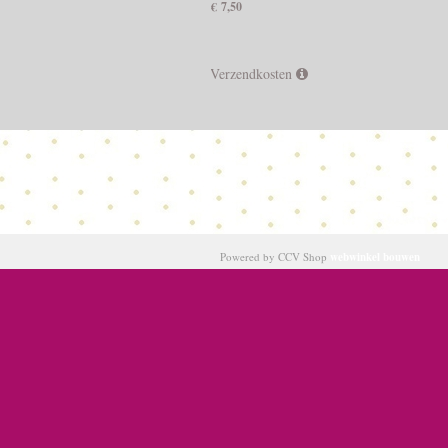
€ 7,50
Verzendkosten
Powered by CCV Shop
webwinkel bouwen